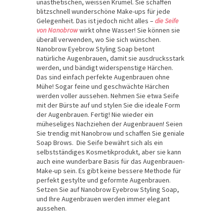
unästhetischen, weissen Krümel. Sie schaffen
blitzschnell wunderschöne Make-ups für jede
Gelegenheit. Das ist jedoch nicht alles –
die Seife
von Nanobrow
wirkt ohne Wasser! Sie können sie
überall verwenden, wo Sie sich wünschen.
Nanobrow Eyebrow Styling Soap betont
natürliche Augenbrauen, damit sie ausdrucksstark
werden, und bändigt widerspenstige Härchen.
Das sind einfach perfekte Augenbrauen ohne
Mühe! Sogar feine und geschwächte Härchen
werden voller aussehen. Nehmen Sie etwa Seife
mit der Bürste auf und stylen Sie die ideale Form
der Augenbrauen. Fertig! Nie wieder ein
müheseliges Nachziehen der Augenbrauen! Seien
Sie trendig mit Nanobrow und schaffen Sie geniale
Soap Brows. Die Seife bewährt sich als ein
selbstständiges Kosmetikprodukt, aber sie kann
auch eine wunderbare Basis für das Augenbrauen-
Make-up sein. Es gibt keine bessere Methode für
perfekt gestylte und geformte Augenbrauen.
Setzen Sie auf Nanobrow Eyebrow Styling Soap,
und Ihre Augenbrauen werden immer elegant
aussehen.