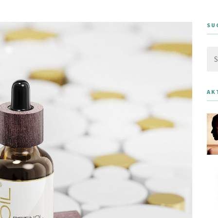
SU
Su
nac
AK