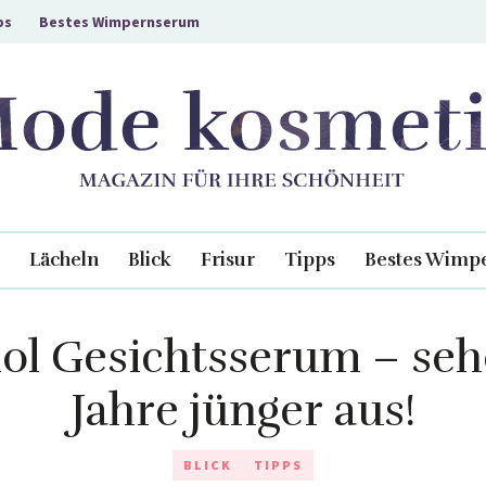
ps
Bestes Wimpernserum
e Schönheit - Mode kosmetik
Lächeln
Blick
Frisur
Tipps
Bestes Wimp
nol Gesichtsserum – seh
Jahre jünger aus!
BLICK
TIPPS