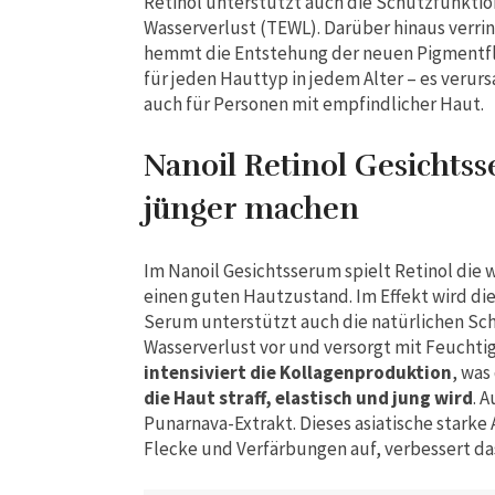
Retinol unterstützt auch die Schutzfunkti
Wasserverlust (TEWL). Darüber hinaus verri
hemmt die Entstehung der neuen Pigmentfle
für jeden Hauttyp in jedem Alter – es verur
auch für Personen mit empfindlicher Haut.
Nanoil Retinol Gesichtss
jünger machen
Im Nanoil Gesichtsserum spielt Retinol die w
einen guten Hautzustand. Im Effekt wird die 
Serum unterstützt auch die natürlichen S
Wasserverlust vor und versorgt mit Feuchtig
intensiviert die Kollagenproduktion
, was
die Haut straff, elastisch und jung wird
. 
Punarnava-Extrakt. Dieses asiatische starke
Flecke und Verfärbungen auf, verbessert das